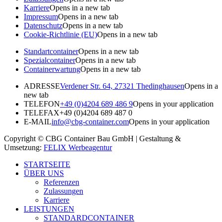
Karriere
Opens in a new tab
Impressum
Opens in a new tab
Datenschutz
Opens in a new tab
Cookie-Richtlinie (EU)
Opens in a new tab
Standartcontainer
Opens in a new tab
Spezialcontainer
Opens in a new tab
Containerwartung
Opens in a new tab
ADRESSE
Verdener Str. 64, 27321 Thedinghausen
Opens in a
new tab
TELEFON
+49 (0)4204 689 486 9​
Opens in your application
TELEFAX
+49 (0)4204 689 487 0
E-MAIL
info@cbg-container.com
Opens in your application
Copyright © CBG Container Bau GmbH | Gestaltung &
Umsetzung:
FELIX Werbeagentur
STARTSEITE
ÜBER UNS
Referenzen
Zulassungen
Karriere
LEISTUNGEN
STANDARDCONTAINER