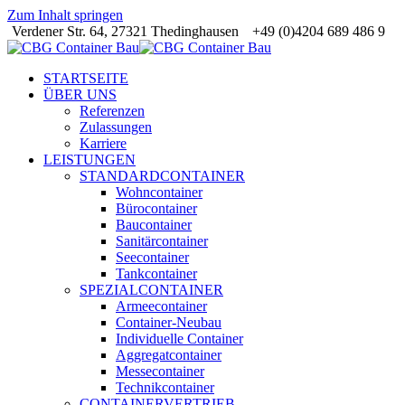
Zum Inhalt springen
Verdener Str. 64, 27321 Thedinghausen
+49 (0)4204 689 486 9
STARTSEITE
ÜBER UNS
Referenzen
Zulassungen
Karriere
LEISTUNGEN
STANDARDCONTAINER
Wohncontainer
Bürocontainer
Baucontainer
Sanitärcontainer
Seecontainer
Tankcontainer
SPEZIALCONTAINER
Armeecontainer
Container-Neubau
Individuelle Container
Aggregatcontainer
Messecontainer
Technikcontainer
CONTAINERVERTRIEB