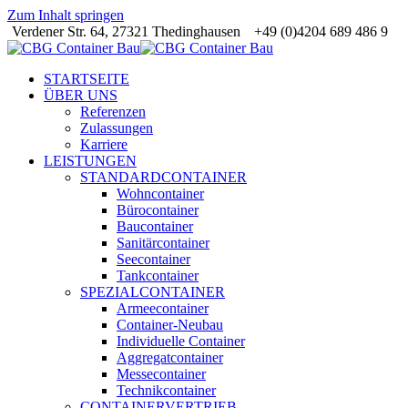
Zum Inhalt springen
Verdener Str. 64, 27321 Thedinghausen
+49 (0)4204 689 486 9
STARTSEITE
ÜBER UNS
Referenzen
Zulassungen
Karriere
LEISTUNGEN
STANDARDCONTAINER
Wohncontainer
Bürocontainer
Baucontainer
Sanitärcontainer
Seecontainer
Tankcontainer
SPEZIALCONTAINER
Armeecontainer
Container-Neubau
Individuelle Container
Aggregatcontainer
Messecontainer
Technikcontainer
CONTAINERVERTRIEB