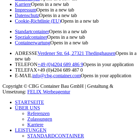
Karriere
Opens in a new tab
Impressum
Opens in a new tab
Datenschutz
Opens in a new tab
Cookie-Richtlinie (EU)
Opens in a new tab
Standartcontainer
Opens in a new tab
Spezialcontainer
Opens in a new tab
Containerwartung
Opens in a new tab
ADRESSE
Verdener Str. 64, 27321 Thedinghausen
Opens in a
new tab
TELEFON
+49 (0)4204 689 486 9​
Opens in your application
TELEFAX
+49 (0)4204 689 487 0
E-MAIL
info@cbg-container.com
Opens in your application
Copyright © CBG Container Bau GmbH | Gestaltung &
Umsetzung:
FELIX Werbeagentur
STARTSEITE
ÜBER UNS
Referenzen
Zulassungen
Karriere
LEISTUNGEN
STANDARDCONTAINER